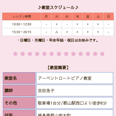
♪教室スケジュール♪
レッスン時間
月
火
水
木
金
土
日
10:00～12:00
-
×
-
×
×
×
-
15:30～20:15
-
△
×
×
×
×
-
・日曜日・月曜日・年末年始・祝日はお休みです。
【教室概要】
教室名
アーベントロートピアノ教室
講師
吉田浩子
その他
駐車場1台分/郡山駅西口より徒歩6分
住所
福島県郡山市大町